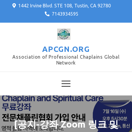
Skip
1442 Irvine Blvd. STE 108, Tustin, CA 92780
to
7143934595
content
APCGN.ORG
Association of Professional Chaplains Global
Network
[공지-강좌 Zoom 링크 및