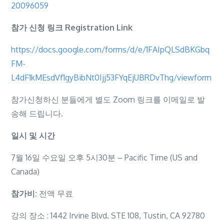
20096059
강
좌
참가 신청 링크
Registration Link
및
전
https://docs.google.com/forms/d/e/1FAIpQLSdBKGbq
문
FM-
채
L4dF1kMEsdVf1gyBibNt0Ijj53FYqEjUBRDvThg/viewform
플
참가신청하신 분들에게 별도 Zoom 링크를 이메일로 발
린
송해 드립니다.
협
회
일시 및 시간
가
7월 16일 수요일 오후 5시30분 – Pacific Time (US and
입
Canada)
안
내
참가비:
전액 무료
강의 장소 : 1442 Irvine Blvd. STE 108, Tustin, CA 92780