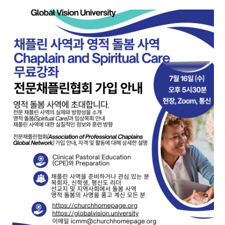
지-
강
좌
Zoom
링
크
및
장
소
안
내]
채
플
린
사
역