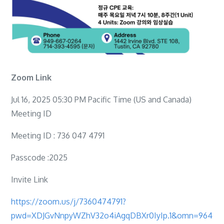
과
영
적
돌
봄
사
Zoom Link
역
Jul 16, 2025 05:30 PM Pacific Time (US and Canada)
Chaplain
Meeting ID
and
Spiritual
Meeting ID : 736 047 4791
Care
Passcode :2025
Ministry
무
Invite Link
료
https://zoom.us/j/7360474791?
공
pwd=XDJGvNnpyWZhV32o4iAgqDBXr0IyIp.1&omn=964
개